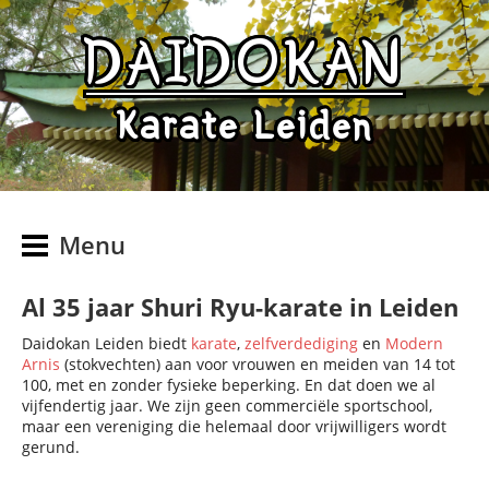
DAIDOKAN
Karate Leiden
Menu
Al 35 jaar Shuri Ryu-karate in Leiden
Daidokan Leiden biedt
karate
,
zelfverdediging
en
Modern
Arnis
(stokvechten) aan voor vrouwen en meiden van 14 tot
100, met en zonder fysieke beperking. En dat doen we al
vijfendertig jaar. We zijn geen commerciële sportschool,
maar een vereniging die helemaal door vrijwilligers wordt
gerund.