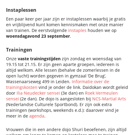
Instaplessen
Een paar keer per jaar zijn er instaplessen waarbij je gratis
en vrijblijvend kunt komen kennismaken met onze manier
van trainen. De eerstvolgende
instaples
houden we op
woensdagavond 23 september
.
Trainingen
Onze
vaste trainingstijden
zijn zondag en woensdag van
19.15 tot 21.15. Er zijn geen aparte groepen, iedereen is
altijd welkom. Alle lessen (behalve de zomerlessen in de
open lucht) worden gegeven in gymzaal ‘De Brug’,
Wassenaarseweg 499 in Leiden.
Informatie over de
trainingskosten
vind je onder de link. Daidokan wordt geleid
door
Ilia Neudecker sensei
(3e dan) en
Roek Vermeulen
sensei
(2e dan). De dojo is aangesloten bij
NCS-Martial Arts
(Nederlandse Culturele Sportbond). Er zijn ook extra
trainingen (workshops, weekends e.d.): daarover vind je
meer in de
agenda
.
Vrouwen die in een andere dojo Shuri beoefenen, zijn altijd